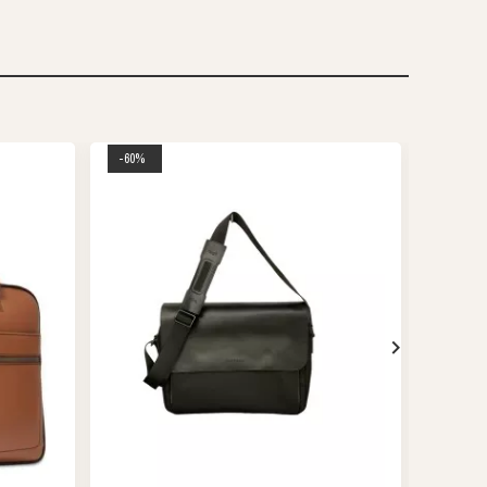
-60%
