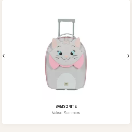


SAMSONITE
Valise Sammies